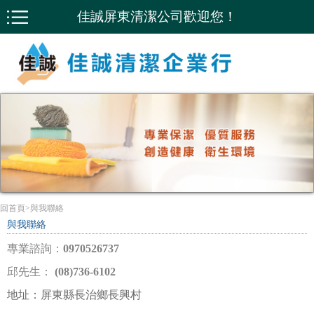
佳誠屏東清潔公司歡迎您！
回首頁
>
與我聯絡
與我聯絡
專業諮詢：
0970526737
邱先生：
(08)736-6102
地址：
屏東縣長治鄉長興村